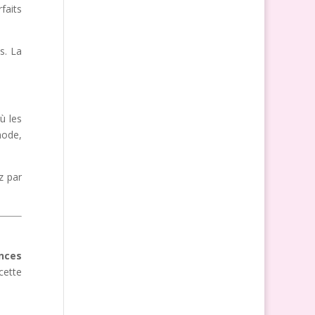
faits
s. La
ù les
mode,
z par
ances
cette