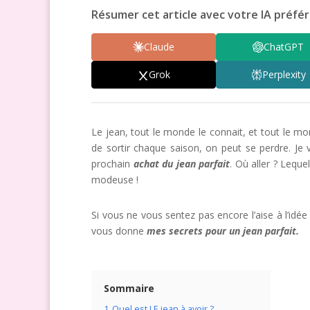
Résumer cet article avec votre IA préfér
Claude
ChatGPT
Grok
Perplexity
Le jean, tout le monde le connait, et tout le m
de sortir chaque saison, on peut se perdre. Je 
prochain
achat du jean parfait
. Où aller ? Lequ
modeuse !
Si vous ne vous sentez pas encore l’aise à l’idé
vous donne
mes secrets pour un jean parfait.
Sommaire
1
Quel est LE jean à avoir ?