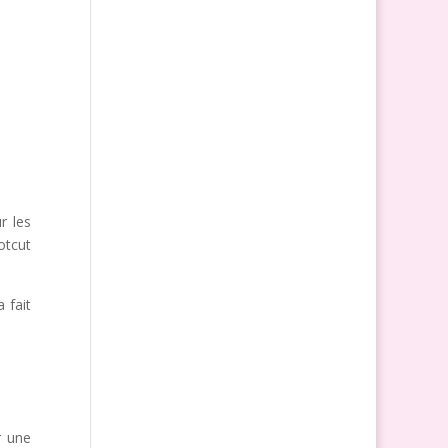
r les
otcut
 fait
r une