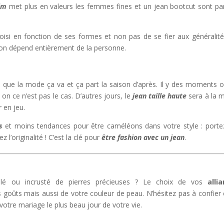
lim
met plus en valeurs les femmes fines et un jean bootcut sont par
 choisi en fonction de ses formes et non pas de se fier aux généralité
sion dépend entièrement de la personne.
rce que la mode ça va et ça part la saison d’après. Il y des moments o
on ce n’est pas le cas. D’autres jours, le
jean taille haute
sera à la 
r en jeu.
s
et moins tendances pour être caméléons dans votre style : porte
l’originalité ! C’est la clé pour
être fashion avec un jean
.
elé ou incrusté de pierres précieuses ? Le choix de vos
alli
 goûts mais aussi de votre couleur de peau. N’hésitez pas à confier 
e votre mariage le plus beau jour de votre vie.