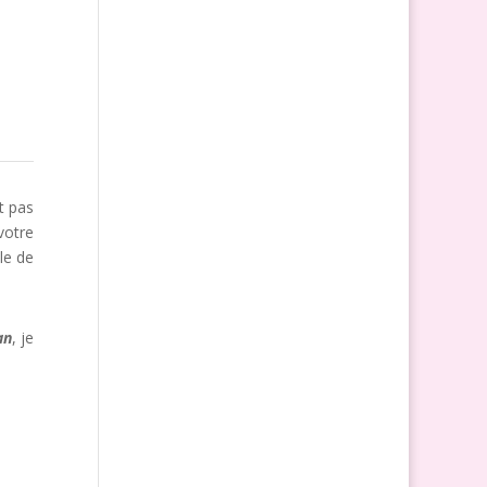
t pas
votre
le de
an
, je