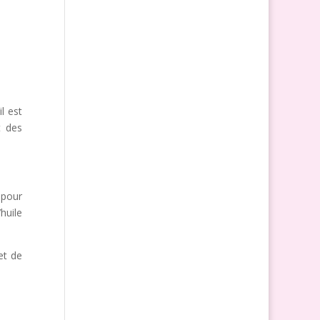
l est
t des
 pour
huile
et de