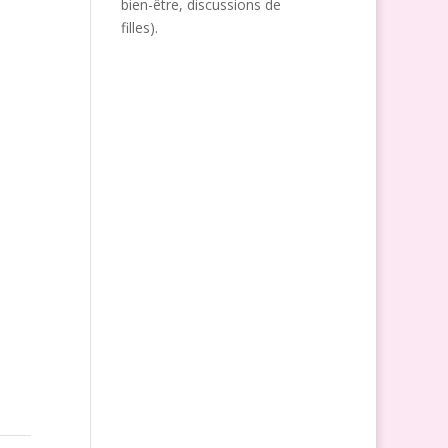
bien-être, discussions de
filles).